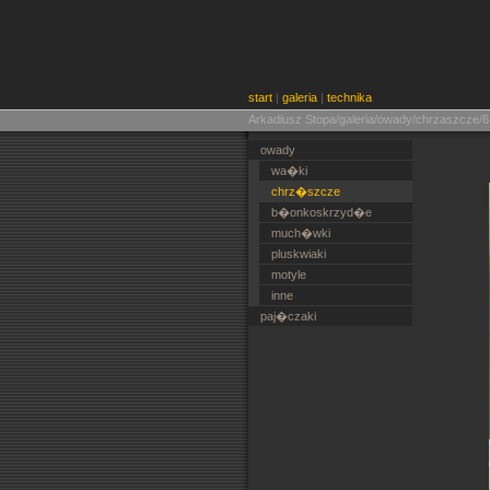
start
|
galeria
|
technika
Arkadiusz Stopa/galeria/owady/chrzaszcze/6
owady
wa�ki
chrz�szcze
b�onkoskrzyd�e
much�wki
pluskwiaki
motyle
inne
paj�czaki