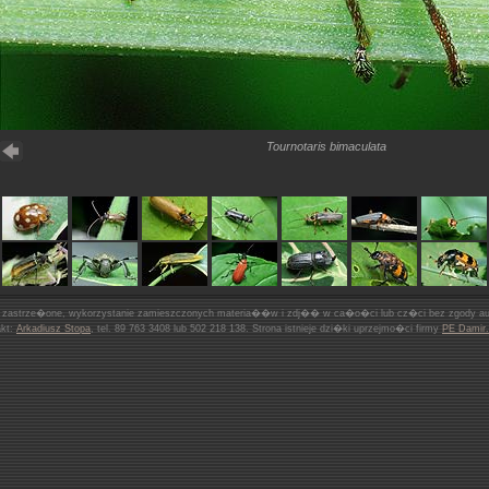
Tournotaris bimaculata
 zastrze�one, wykorzystanie zamieszczonych materia��w i zdj�� w ca�o�ci lub cz�ci bez zgody aut
akt:
Arkadiusz Stopa
, tel. 89 763 3408 lub 502 218 138. Strona istnieje dzi�ki uprzejmo�ci firmy
PE Damir.