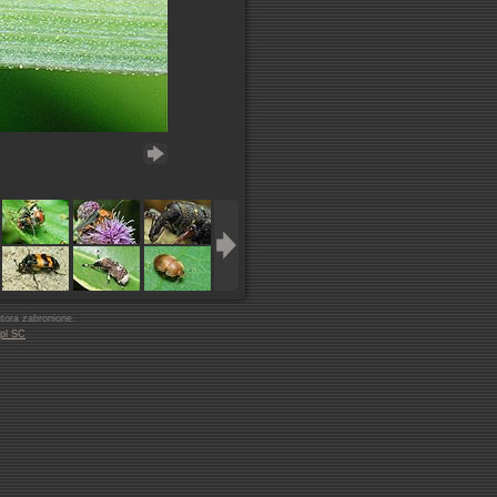
ora zabronione.
pl SC